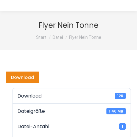
Flyer Nein Tonne
Sie befinden sich hier:
Start
Datei
Flyer Nein Tonne
Download
Download
126
Dateigröße
1.46 MB
Datei-Anzahl
1