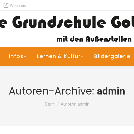
Webuntis
Infos
Lernen & Kultur
Bildergalerie
Autoren-Archive:
admin
Sie befinden sich hier:
Start
Autor/in admin